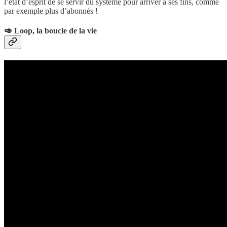
l’état d’esprit de se servir du système pour arriver à ses fins, comme
par exemple plus d’abonnés !
🥑
Loop, la boucle de la vie