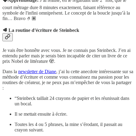
🗣️Apprentissage:
J’ai réalisé, en le regardant une 2
fois, que le
court métrage dure 8 minutes exactement, faisant référence au
symbole de l'infini omniprésent. Le concept de la boucle jusqu’à la
fin… Bravo 🤌🏽
🥩
La routine d’écriture de Steinbeck
Je vais être honnête avec vous. Je ne connais pas Steinbeck. J’en ai
entendu parler mais je serais bien incapable de citer un livre de ce
prix Nobel de littérature 🫣.
Dans la
newsletter de Diane
, j’ai lu cette anecdote intéressante sur sa
méthode d’écriture et comme vous connaissez ma passion pour les
routines de créateur, je ne peux pas m’empêcher de vous la partager
:
“Steinbeck taillait 24 crayons de papier et les réunissait dans
un bocal.
Il se mettait ensuite à écrire.
Toutes les 4 ou 5 phrases, la mine s’érodant, il passait au
crayon suivant.