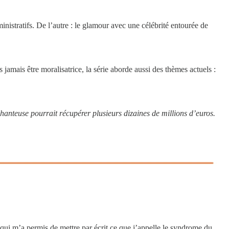
ministratifs. De l’autre : le glamour avec une célébrité entourée de
amais être moralisatrice, la série aborde aussi des thèmes actuels :
 chanteuse pourrait récupérer plusieurs dizaines de millions d’euros.
qui m’a permis de mettre par écrit ce que j’appelle le syndrome du