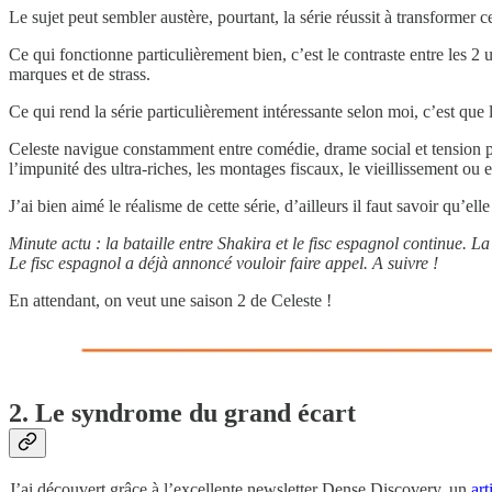
Le sujet peut sembler austère, pourtant, la série réussit à transformer ce
Ce qui fonctionne particulièrement bien, c’est le contraste entre les 2 
marques et de strass.
Ce qui rend la série particulièrement intéressante selon moi, c’est que l
Celeste navigue constamment entre comédie, drame social et tension pol
l’impunité des ultra-riches, les montages fiscaux, le vieillissement ou
J’ai bien aimé le réalisme de cette série, d’ailleurs il faut savoir qu’ell
Minute actu : la bataille entre Shakira et le fisc espagnol continue. L
Le fisc espagnol a déjà annoncé vouloir faire appel. A suivre !
En attendant, on veut une saison 2 de Celeste !
2. Le syndrome du grand écart
J’ai découvert grâce à l’excellente newsletter Dense Discovery, un
ar