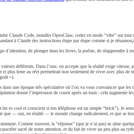
prendre Claude Code, installer OpenClaw, coder en mode “vibe” sur tout 
mandant à Claude des instructions étape par étape comme si je désamorça
mps d’attention, de plonger dans les livres, la poésie, de réapprendre à
valeurs différents. Dans l’une, on accepte que la réalité exige vitesse, p
t plus lente au réel permettrait non seulement de vivre avec plus de ré
goût »).
s dans une époque très spéculative où l’on va vous convaincre que les ro
cipitation donne l’impression de courir après un train ; cela augmente les
(tu es cool et conscient si ton téléphone est un simple “brick”). Je sens
 que — oui, en réalité — le monde change radicalement, et que se bouch
 commune. Comme souvent, la “réponse” (que je n’ai pas) se situe quelqu
 caractère sacré de notre attention, et du fait de vivre un peu plus au 