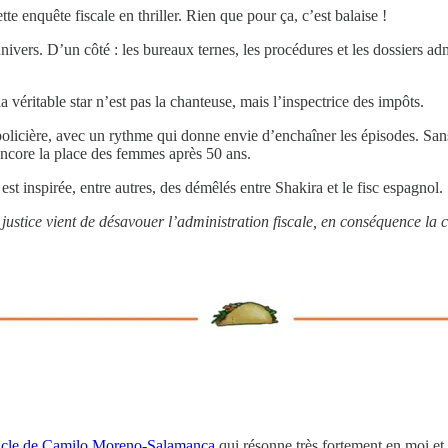
tte enquête fiscale en thriller. Rien que pour ça, c’est balaise !
univers. D’un côté : les bureaux ternes, les procédures et les dossiers ad
a véritable star n’est pas la chanteuse, mais l’inspectrice des impôts.
icière, avec un rythme qui donne envie d’enchaîner les épisodes. Sans j
 encore la place des femmes après 50 ans.
e est inspirée, entre autres, des démêlés entre Shakira et le fisc espagnol.
a justice vient de désavouer l’administration fiscale, en conséquence la
ticle de Camilo Moreno-Salamanca
qui résonne très fortement en moi et 