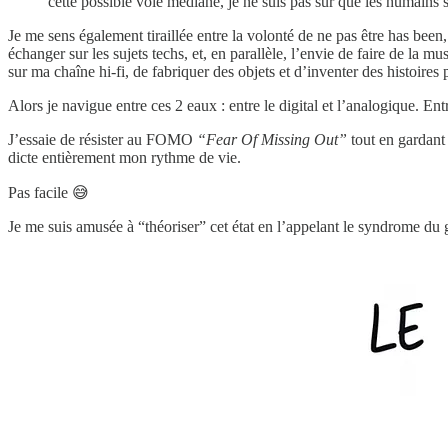
cette possible voie médiane, je ne suis pas sûr que les humains 
Je me sens également tiraillée entre la volonté de ne pas être has bee
échanger sur les sujets techs, et, en parallèle, l’envie de faire de la 
sur ma chaîne hi-fi, de fabriquer des objets et d’inventer des histoires 
Alors je navigue entre ces 2 eaux : entre le digital et l’analogique. Ent
J’essaie de résister au FOMO
“Fear Of Missing Out”
tout en gardant
dicte entièrement mon rythme de vie.
Pas facile 😅
Je me suis amusée à “théoriser” cet état en l’appelant le syndrome du 